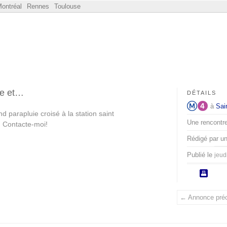
ontréal
Rennes
Toulouse
ge et…
DÉTAILS
à
Sai
 parapluie croisé à la station saint
Une rencontre
. Contacte-moi!
Rédigé par 
Publié le
jeud
← Annonce pré