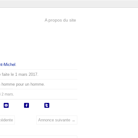
A propos du site
nt-Michel
.
 faite le 1 mars 2017.
un homme pour un homme.
.
i 2 mars
cédente
Annonce suivante →