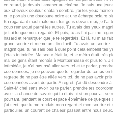
en retard, je devais l’amener au cinéma. Je suis une jeu
aux cheveux couleur châtain sombre, j’ai les yeux marro
et je portais une doudoune noire et une écharpe polaire b
En regardant machinalement les gens devant moi, je t’ai t
coup remarqué parmi les autres. Tu avais des yeux magni
je t’ai longuement regardé. Et puis, tu as fini par me regar
hasard et remarquer que je te regardais. Et là, tu m’as fai
grand sourire et même un clin d’oeil. Tu avais un sourire
magnifique, tu ne sais pas à quel point cela embellit tes y
j’étais intimidée. Ma soeur était là, et le métro était très p
mal de gens étant montés à Montparnasse et plus loin. J’é
intimidée, je n’ai pas osé aller vers toi et te parler, prendr
coordonnées, je ne pouvais que te regarder de temps en 
regrette de ne pas être allée vers toi, de ne pas avoir pris
coordonnées avant de partir. A regret, j’ai dû descendre à 
Saint-Michel sans avoir pu te parler, prendre tes coordon
avoir la chance de savoir qui tu étais ni si on pourrait se r
pourtant, pendant le court espace éphémère de quelques s
j’ai senti que tu me rendais mon regard et mon sourire et q
particulier, un courant de chaleur passait entre nous deux