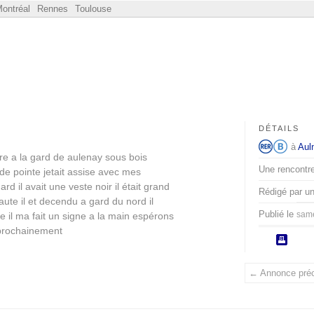
ontréal
Rennes
Toulouse
DÉTAILS
à
Aul
e a la gard de aulenay sous bois
Une rencontre
de pointe jetait assise avec mes
rd il avait une veste noir il était grand
Rédigé par u
ute il et decendu a gard du nord il
Publié le
sam
de il ma fait un signe a la main espérons
 prochainement
← Annonce pré