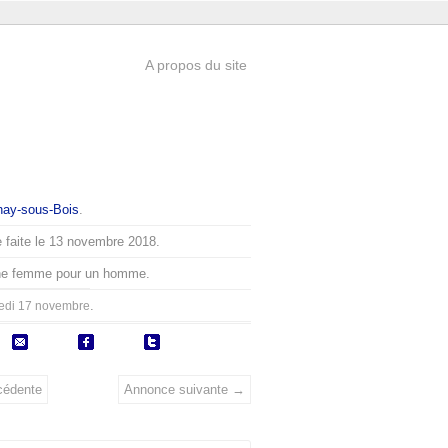
A propos du site
nay-sous-Bois
.
 faite le 13 novembre 2018.
ne femme pour un homme.
.
edi 17 novembre
cédente
Annonce suivante →