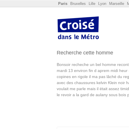
Paris
Bruxelles
Lille
Lyon
Marseille
M
Recherche cette homme
Bonsoir recheche un bel homme recontr
mardi 13 environ fin d aprem midi heur 
copines en rigole il ma pas lâché du rega
avec des chaussures kelvin Klein noir ha
voulait me parle mais il était assez timi
le revoir a la gard de aulany sous bois