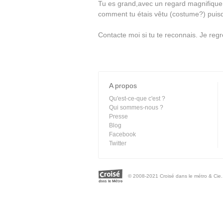
Tu es grand,avec un regard magnifique…
comment tu étais vêtu (costume?) puis
Contacte moi si tu te reconnais. Je regr
A propos
Qu'est-ce-que c'est ?
Qui sommes-nous ?
Presse
Blog
Facebook
Twitter
© 2008-2021 Croisé dans le métro & Cie. 