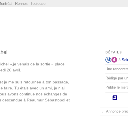
ontréal
Rennes
Toulouse
chel
DÉTAILS
à
Sai
ichel »,je venais de la sortie « place
Une rencontre 
edi 26 avril.
Rédigé par u
t je me suis retournée à ton passage,
Publié le
merc
 faire. Tu étais avec un ami, je n’ai
 nous avons continué nos échanges de
is descendue à Réaumur Sébastopol et
← Annonce pré