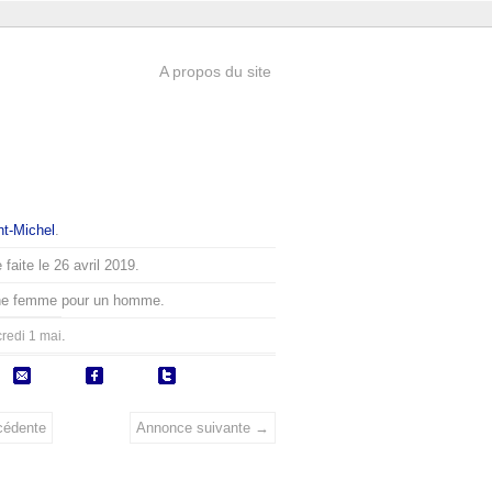
A propos du site
nt-Michel
.
faite le 26 avril 2019.
ne femme pour un homme.
.
redi 1 mai
cédente
Annonce suivante →