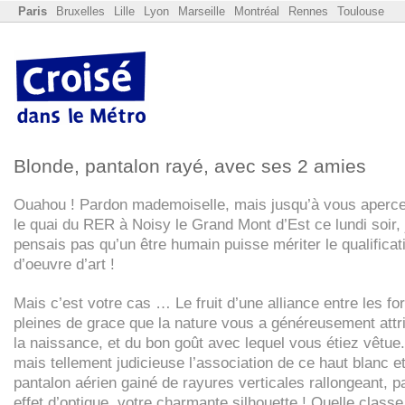
Paris
Bruxelles
Lille
Lyon
Marseille
Montréal
Rennes
Toulouse
Blonde, pantalon rayé, avec ses 2 amies
Ouahou ! Pardon mademoiselle, mais jusqu’à vous aperce
le quai du
RER
à Noisy le Grand Mont d’Est ce lundi soir, 
pensais pas qu’un être humain puisse mériter le qualificati
d’oeuvre d’art !
Mais c’est votre cas … Le fruit d’une alliance entre les f
pleines de grace que la nature vous a généreusement attr
la naissance, et du bon goût avec lequel vous étiez vêtue
mais tellement judicieuse l’association de ce haut blanc e
pantalon aérien gainé de rayures verticales rallongeant, p
effet d’optique, votre charmante silhouette ! Quelle classe