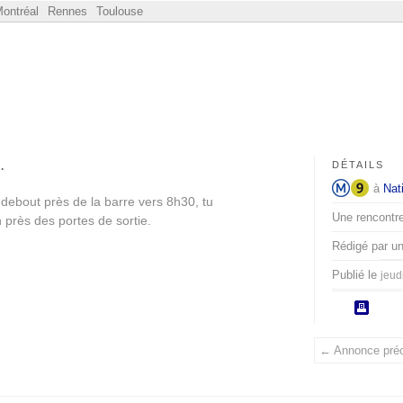
ontréal
Rennes
Toulouse
…
DÉTAILS
à
Nat
debout près de la barre vers 8h30, tu
Une rencontre
 près des portes de sortie.
Rédigé par u
Publié le
jeud
← Annonce pré