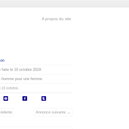
A propos du site
ion
.
 faite le 10 octobre 2019.
n homme pour une femme.
.
i 10 octobre
cédente
Annonce suivante →