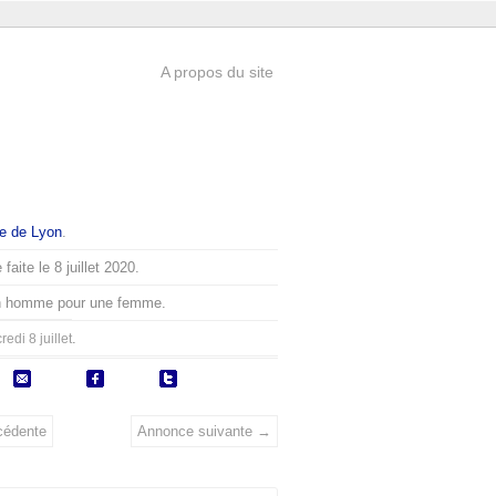
A propos du site
e de Lyon
.
faite le 8 juillet 2020.
n homme pour une femme.
.
edi 8 juillet
cédente
Annonce suivante →