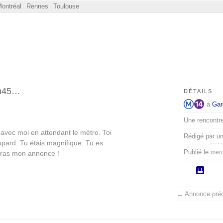
ontréal
Rennes
Toulouse
8h45…
DÉTAILS
à
Gar
Une rencontre 
 avec moi en attendant le métro. Toi
Rédigé par u
pard. Tu étais magnifique. Tu es
Publié le
mercr
rras mon annonce !
← Annonce pré