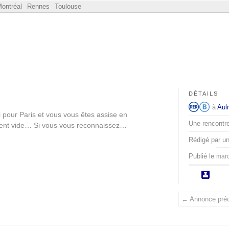
ontréal
Rennes
Toulouse
DÉTAILS
à
Aul
 pour Paris et vous vous êtes assise en
Une rencontre 
ent vide… Si vous vous reconnaissez…
Rédigé par u
Publié le
mard
← Annonce pré