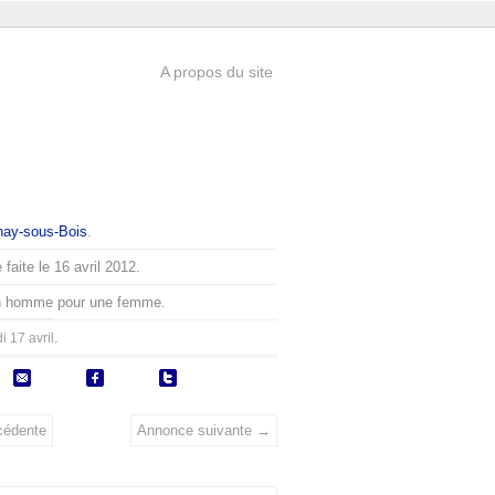
A propos du site
nay-sous-Bois
.
faite le 16 avril 2012.
n homme pour une femme.
.
i 17 avril
cédente
Annonce suivante →