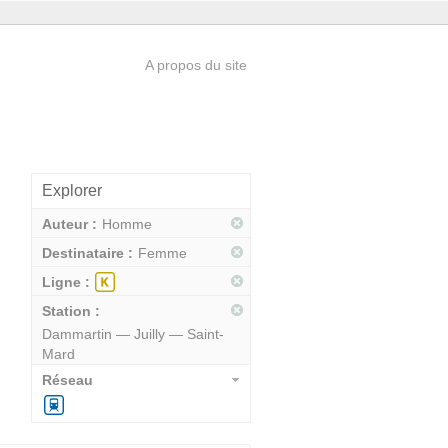
A propos du site
Explorer
Auteur :
Homme
Destinataire :
Femme
Ligne :
Station :
Dammartin — Juilly — Saint-
Mard
Réseau