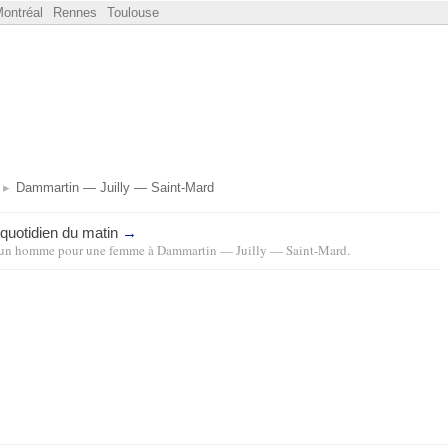
ontréal
Rennes
Toulouse
Dammartin — Juilly — Saint-Mard
quotidien du matin
→
un homme pour une femme
à
Dammartin — Juilly — Saint-Mard
.