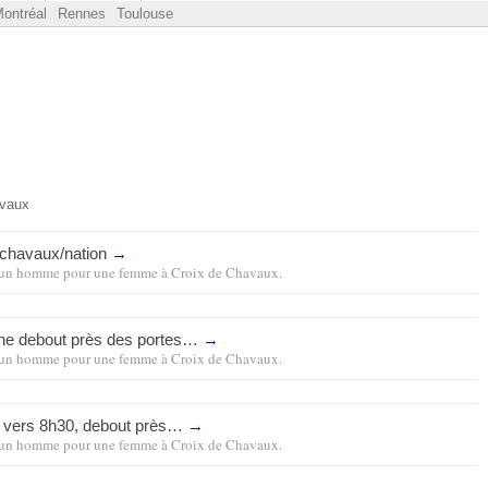
ontréal
Rennes
Toulouse
avaux
 chavaux/nation
→
un homme pour une femme
à
Croix de Chavaux
.
une debout près des portes…
→
un homme pour une femme
à
Croix de Chavaux
.
 vers 8h30, debout près…
→
un homme pour une femme
à
Croix de Chavaux
.