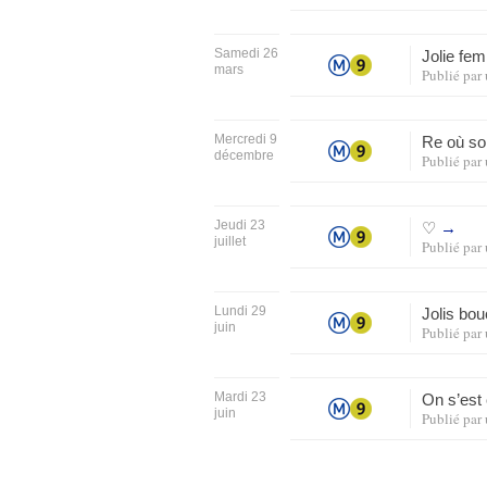
Samedi 26
Jolie fe
mars
Publié par
Mercredi 9
Re où so
décembre
Publié par
Jeudi 23
♡
→
juillet
Publié par
Lundi 29
Jolis bou
juin
Publié par
Mardi 23
On s’est
juin
Publié par