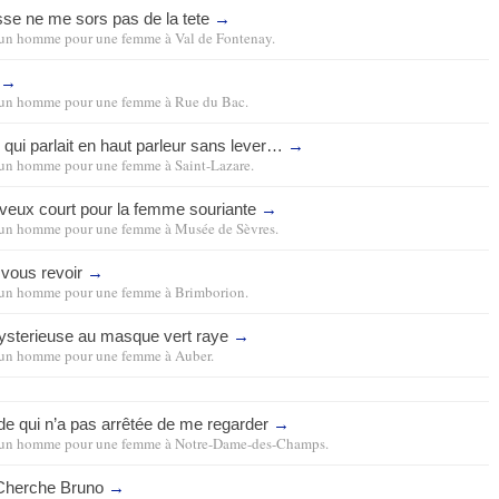
sse ne me sors pas de la tete
→
un homme pour une femme
à
Val de Fontenay
.
→
un homme pour une femme
à
Rue du Bac
.
qui parlait en haut parleur sans lever…
→
un homme pour une femme
à
Saint-Lazare
.
veux court pour la femme souriante
→
un homme pour une femme
à
Musée de Sèvres
.
 vous revoir
→
un homme pour une femme
à
Brimborion
.
 mysterieuse au masque vert raye
→
un homme pour une femme
à
Auber
.
nde qui n’a pas arrêtée de me regarder
→
un homme pour une femme
à
Notre-Dame-des-Champs
.
Cherche Bruno
→