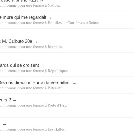
un homme pour une femme
à
Nation
.
e mure qui me regardait
→
un homme pour une femme
à
Houilles — Carrières-sur-Seine
.
 M. Culbuto 20e
→
un homme pour une femme
à
Jourdain
.
ards qui se croisent
→
un homme pour une femme
à
République
.
ezons direction Porte de Versailles.
→
un homme pour une femme
à
Puteaux
.
eurs ?
→
un homme pour une femme
à
Porte d'Ivry
.
…
→
un homme pour une femme
à
Les Halles
.