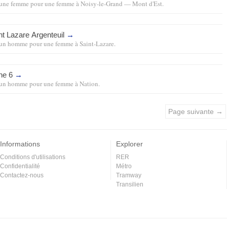
une femme pour une femme
à
Noisy-le-Grand — Mont d'Est
.
nt Lazare Argenteuil
→
un homme pour une femme
à
Saint-Lazare
.
gne 6
→
un homme pour une femme
à
Nation
.
Page suivante →
Informations
Explorer
Conditions d'utilisations
RER
Confidentialité
Métro
Contactez-nous
Tramway
Transilien