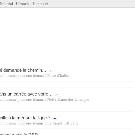
ontréal
Rennes
Toulouse
 ai demandé le chemin…
→
un homme pour une femme
à
Place d'Italie
.
ans un carrée avec votre…
→
un homme pour une femme
à
Notre-Dame-des-Champs
.
ille à la mer sur la ligne 7.
→
un homme pour une femme
à
Le Kremlin-Bicêtre
.
cesse a pris le
RER
→