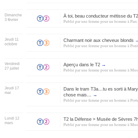
Dimanche
À toi, beau conducteur métisse du T2
3 février
Publié par
une femme pour un homme
à
Parc
Jeudi 11
Charmant noir aux cheveux blonds
octobre
Publié par
une femme pour un homme
à
Pont
Vendredi
Aperçu dans le T2
→
27 juillet
Publié par
une femme pour un homme
à
Musé
Jeudi 17
Dans le tram T3a…tu es sorti à Mary
mai
chose mais…
→
Publié par
une femme pour un homme
à
Port
Lundi 12
T2 la Défense > Musée de Sèvres 7
mars
Publié par
une femme pour un homme
à
Musé