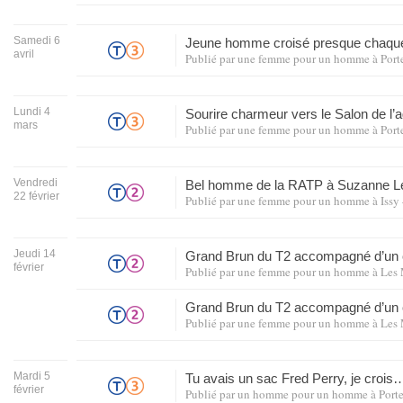
Samedi 6
Jeune homme croisé presque chaque 
avril
Publié par
une femme pour un homme
à
Port
Lundi 4
Sourire charmeur vers le Salon de l’a
mars
Publié par
une femme pour un homme
à
Port
Vendredi
Bel homme de la
RATP
à Suzanne 
22 février
Publié par
une femme pour un homme
à
Issy
Jeudi 14
Grand Brun du T2 accompagné d’un 
février
Publié par
une femme pour un homme
à
Les
Grand Brun du T2 accompagné d’un 
Publié par
une femme pour un homme
à
Les
Mardi 5
Tu avais un sac Fred Perry, je croi
février
Publié par
un homme pour un homme
à
Porte