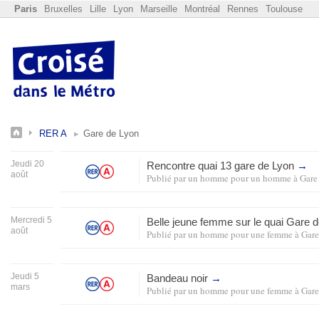
Paris
Bruxelles
Lille
Lyon
Marseille
Montréal
Rennes
Toulouse
RER A
Gare de Lyon
Jeudi 20
Rencontre quai 13 gare de Lyon
→
août
Publié par
un homme pour un homme
à
Gare
Mercredi 5
Belle jeune femme sur le quai Gare 
août
Publié par
un homme pour une femme
à
Gare
Jeudi 5
Bandeau noir
→
mars
Publié par
un homme pour une femme
à
Gare