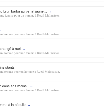
nd brun barbu au t-shirt jaune…
→
une femme pour un homme
à
Rueil-Malmaison
.
→
un homme pour une femme
à
Rueil-Malmaison
.
échangé à rueil
→
un homme pour une femme
à
Rueil-Malmaison
.
insistants
→
un homme pour un homme
à
Rueil-Malmaison
.
 dans ses mains..
→
un homme pour une femme
à
Rueil-Malmaison
.
omme à la béquille
→