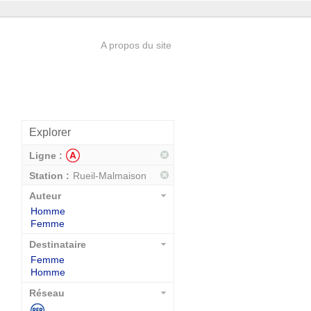
A propos du site
Explorer
Ligne :
Station :
Rueil-Malmaison
Auteur
Homme
Femme
Destinataire
Femme
Homme
Réseau