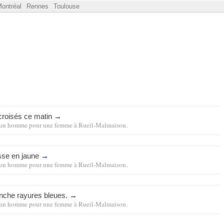
ontréal
Rennes
Toulouse
croisés ce matin
→
un homme pour une femme
à
Rueil-Malmaison
.
usse en jaune
→
un homme pour une femme
à
Rueil-Malmaison
.
nche rayures bleues.
→
un homme pour une femme
à
Rueil-Malmaison
.