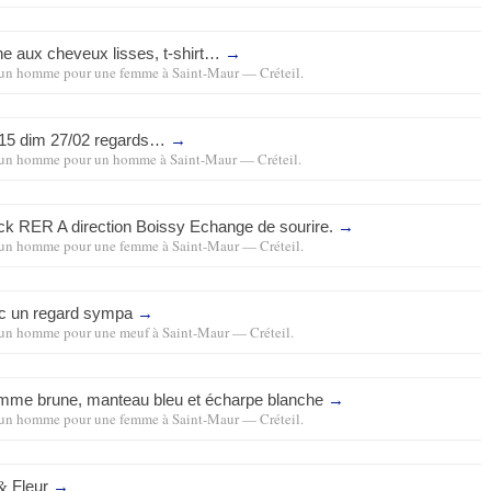
ne aux cheveux lisses, t-shirt…
→
un homme pour une femme
à
Saint-Maur — Créteil
.
15 dim 27/02 regards…
→
un homme pour un homme
à
Saint-Maur — Créteil
.
ack
RER
A direction Boissy Echange de sourire.
→
un homme pour une femme
à
Saint-Maur — Créteil
.
ec un regard sympa
→
un homme pour une meuf
à
Saint-Maur — Créteil
.
mme brune, manteau bleu et écharpe blanche
→
un homme pour une femme
à
Saint-Maur — Créteil
.
Fleur
→
&