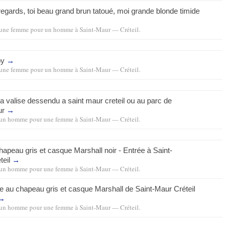
egards, toi beau grand brun tatoué, moi grande blonde timide
une femme pour un homme
à
Saint-Maur — Créteil
.
oy
→
une femme pour un homme
à
Saint-Maur — Créteil
.
a la valise dessendu a saint maur creteil ou au parc de
ur
→
un homme pour une femme
à
Saint-Maur — Créteil
.
chapeau gris et casque Marshall noir - Entrée à Saint-
teil
→
un homme pour une femme
à
Saint-Maur — Créteil
.
ne au chapeau gris et casque Marshall de Saint-Maur Créteil
→
un homme pour une femme
à
Saint-Maur — Créteil
.