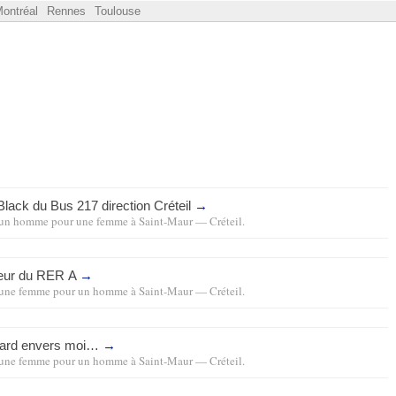
ontréal
Rennes
Toulouse
Black du Bus 217 direction Créteil
→
un homme pour une femme
à
Saint-Maur — Créteil
.
eur du
RER
A
→
une femme pour un homme
à
Saint-Maur — Créteil
.
gard envers moi…
→
une femme pour un homme
à
Saint-Maur — Créteil
.