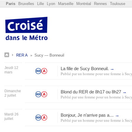
Paris
Bruxelles
Lille
Lyon
Marseille
Montréal
Rennes
Toulouse
RER A
Sucy — Bonneuil
Jeudi 12
La fille de Sucy Bonneuil.
→
mars
Publié par
un homme pour une femme
à
Suc
Dimanche
Blond du
RER
de 8h17 ou 8h27
→
2 juillet
Publié par
une femme pour un homme
à
Suc
Mardi 26
Bonjour, Je n’arrive pas a…
→
juillet
Publié par
un homme pour une femme
à
Suc