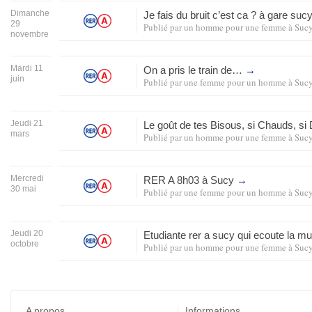
Dimanche
Je fais du bruit c’est ca ? à gare su
29
Publié par
un homme pour une femme
à
Suc
novembre
Mardi 11
On a pris le train de…
→
juin
Publié par
une femme pour un homme
à
Suc
Jeudi 21
Le goût de tes Bisous, si Chauds, 
mars
Publié par
un homme pour une femme
à
Suc
Mercredi
RER
A 8h03 à Sucy
→
30 mai
Publié par
une femme pour un homme
à
Suc
Jeudi 20
Etudiante rer a sucy qui ecoute la 
octobre
Publié par
un homme pour une femme
à
Suc
A propos
Informations