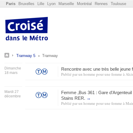
Paris
Bruxelles
Lille
Lyon
Marseille
Montréal
Rennes
Toulouse
Tramway 5
Tramway
Dimanche
Rencontre avec une très belle jeun
18 mars
Publié par
un homme pour une femme
à
Alci
Mardi 27
Femme ,Bus 361 : Gare d’Argenteuil =
décembre
Stains
RER
.
→
Publié par
un homme pour une femme
à
Mair