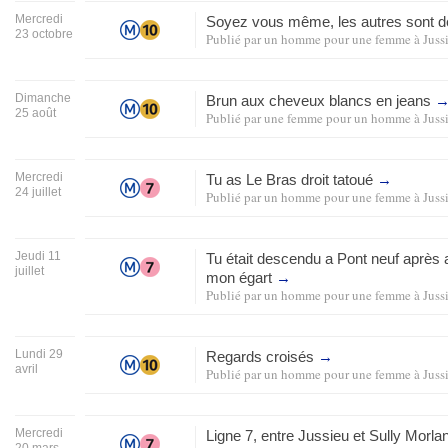
Mercredi
Soyez vous même, les autres sont d
23 octobre
Publié par
un homme pour une femme
à
Juss
Dimanche
Brun aux cheveux blancs en jeans
25 août
Publié par
une femme pour un homme
à
Juss
Mercredi
Tu as Le Bras droit tatoué
→
24 juillet
Publié par
un homme pour une femme
à
Juss
Jeudi 11
Tu était descendu a Pont neuf après a
juillet
mon égart
→
Publié par
un homme pour une femme
à
Juss
Lundi 29
Regards croisés
→
avril
Publié par
un homme pour une femme
à
Juss
Mercredi
Ligne 7, entre Jussieu et Sully Morl