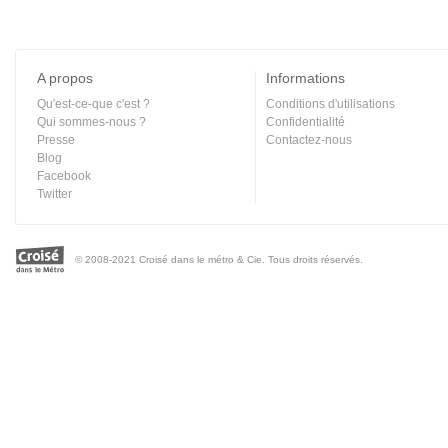
A propos
Informations
Qu'est-ce-que c'est ?
Conditions d'utilisations
Qui sommes-nous ?
Confidentialité
Presse
Contactez-nous
Blog
Facebook
Twitter
© 2008-2021 Croisé dans le métro & Cie. Tous droits réservés.