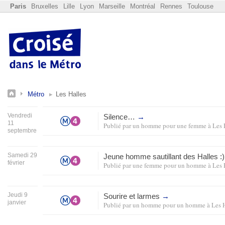
Paris
Bruxelles
Lille
Lyon
Marseille
Montréal
Rennes
Toulouse
Métro
Les Halles
Vendredi
Silence…
→
11
Publié par
un homme pour une femme
à
Les 
septembre
Samedi 29
Jeune homme sautillant des Halles :
février
Publié par
une femme pour un homme
à
Les 
Jeudi 9
Sourire et larmes
→
janvier
Publié par
un homme pour un homme
à
Les 