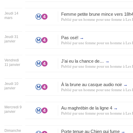
Jeudi 14
Femme petite brune mince vers 18h45
mars
Publié par
un homme pour une femme
à
Les 
Jeudi 31
Pas osé!
→
janvier
Publié par
une femme pour un homme
à
Les 
Vendredi
J’ai eu la chance de…
→
11 janvier
Publié par
une femme pour un homme
à
Les 
Jeudi 10
À la brune au casque audio noir
→
janvier
Publié par
un homme pour une femme
à
Les 
Mercredi 9
Au maghrébin de la ligne 4
→
janvier
Publié par
une femme pour un homme
à
Les 
Dimanche
Porte tenue au Chien qui fume
→