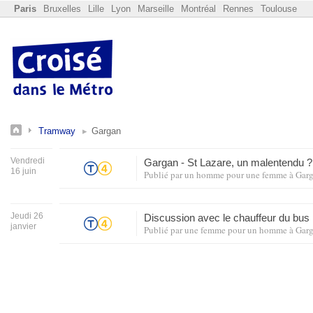
Paris
Bruxelles
Lille
Lyon
Marseille
Montréal
Rennes
Toulouse
Tramway
Gargan
Vendredi
Gargan - St Lazare, un malentendu 
16 juin
Publié par
un homme pour une femme
à
Gar
Jeudi 26
Discussion avec le chauffeur du bus
janvier
Publié par
une femme pour un homme
à
Gar