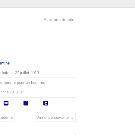
A propos du site
entine
.
faite le 27 juillet 2019.
ne femme pour un homme.
.
nche 28 juillet
cédente
Annonce suivante →