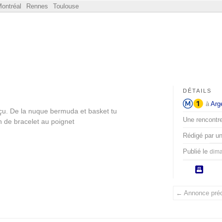
ontréal
Rennes
Toulouse
DÉTAILS
à
Arg
u. De la nuque bermuda et basket tu
Une rencontre 
in de bracelet au poignet
Rédigé par u
Publié le
dima
← Annonce pré