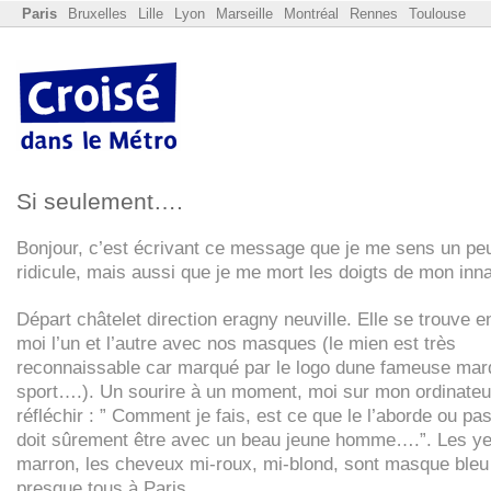
Paris
Bruxelles
Lille
Lyon
Marseille
Montréal
Rennes
Toulouse
Si seulement….
Bonjour, c’est écrivant ce message que je me sens un pe
ridicule, mais aussi que je me mort les doigts de mon inna
Départ châtelet direction eragny neuville. Elle se trouve e
moi l’un et l’autre avec nos masques (le mien est très
reconnaissable car marqué par le logo dune fameuse mar
sport….). Un sourire à un moment, moi sur mon ordinateu
réfléchir : ” Comment je fais, est ce que le l’aborde ou pas
doit sûrement être avec un beau jeune homme….”. Les y
marron, les cheveux mi-roux, mi-blond, sont masque bl
presque tous à Paris.