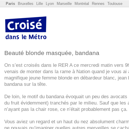
Paris
Bruxelles
Lille
Lyon
Marseille
Montréal
Rennes
Toulouse
Beauté blonde masquée, bandana
On s’est croisés dans le
RER
A ce mercredi matin vers 9
venais de monter dans la rame à Nation quand je vous ai 
magnifique jeune femme blonde en débardeur blanc, jean 
bandana sur la tête.
De loin, le motif du bandana évoquait un peu des avocats 
du fruit évidemment) tranchés par le milieu. Sauf que les
n’ayant pas la chair rose, ce n’était probablement pas ça.
Vous aviez un regard et un haut du nez absolument charm
ne pouvais qu’imaginer quelles autres merveilles se cach