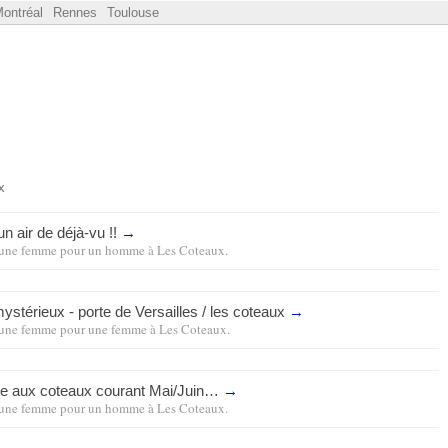
ontréal
Rennes
Toulouse
x
 air de déjà-vu !!
→
une femme pour un homme
à
Les Coteaux
.
stérieux - porte de Versailles / les coteaux
→
une femme pour une femme
à
Les Coteaux
.
e aux coteaux courant Mai/Juin…
→
une femme pour un homme
à
Les Coteaux
.