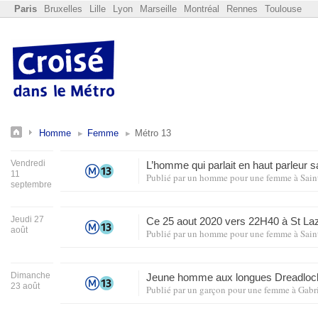
Paris
Bruxelles
Lille
Lyon
Marseille
Montréal
Rennes
Toulouse
Homme
Femme
Métro 13
Vendredi
L’homme qui parlait en haut parleur
11
Publié par
un homme pour une femme
à
Sain
septembre
Jeudi 27
Ce 25 aout 2020 vers 22H40 à St La
août
Publié par
un homme pour une femme
à
Sain
Dimanche
Jeune homme aux longues Dreadlo
23 août
Publié par
un garçon pour une femme
à
Gabri