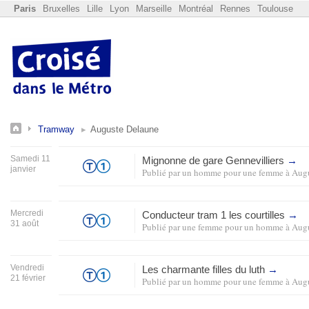
Paris
Bruxelles
Lille
Lyon
Marseille
Montréal
Rennes
Toulouse
Tramway
Auguste Delaune
Samedi 11
Mignonne de gare Gennevilliers
→
janvier
Publié par
un homme pour une femme
à
Augu
Mercredi
Conducteur tram 1 les courtilles
→
31 août
Publié par
une femme pour un homme
à
Augu
Vendredi
Les charmante filles du luth
→
21 février
Publié par
un homme pour une femme
à
Augu