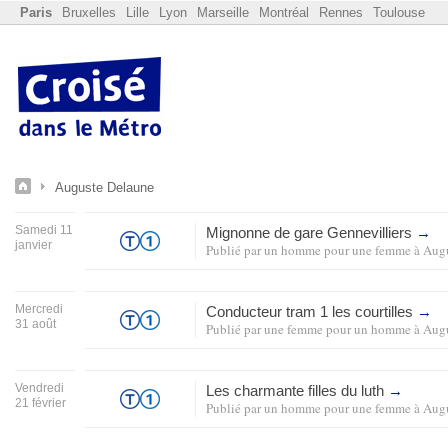
Paris
Bruxelles
Lille
Lyon
Marseille
Montréal
Rennes
Toulouse
Auguste Delaune
Samedi 11
Mignonne de gare Gennevilliers
→
janvier
Publié par
un homme pour une femme
à
Augu
Mercredi
Conducteur tram 1 les courtilles
→
31 août
Publié par
une femme pour un homme
à
Augu
Vendredi
Les charmante filles du luth
→
21 février
Publié par
un homme pour une femme
à
Augu