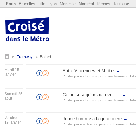
Paris
Bruxelles
Lille
Lyon
Marseille
Montréal
Rennes
Toulouse
Tramway
Balard
Mardi 15
Entre Vincennes et Miribel
→
janvier
Publié par
un homme pour une femme
à
Bala
Samedi 25
Ce ne sera qu’un au revoir …
→
août
Publié par
un homme pour une femme
à
Bala
Vendredi
Jeune homme à la genouillère
→
19 janvier
Publié par
une femme pour un homme
à
Bala