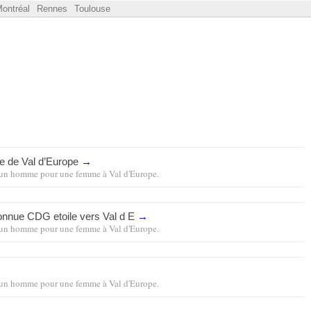
ontréal
Rennes
Toulouse
ne de Val d’Europe
→
un homme pour une femme
à
Val d'Europe
.
connue
CDG
etoile vers Val d E
→
un homme pour une femme
à
Val d'Europe
.
→
un homme pour une femme
à
Val d'Europe
.