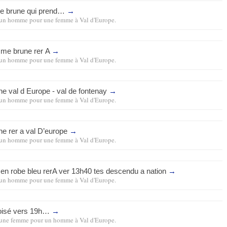
le brune qui prend…
→
un homme pour une femme
à
Val d'Europe
.
mme brune rer A
→
un homme pour une femme
à
Val d'Europe
.
ne val d Europe - val de fontenay
→
un homme pour une femme
à
Val d'Europe
.
ne rer a val D’europe
→
un homme pour une femme
à
Val d'Europe
.
en robe bleu rerA ver 13h40 tes descendu a nation
→
un homme pour une femme
à
Val d'Europe
.
croisé vers 19h…
→
une femme pour un homme
à
Val d'Europe
.