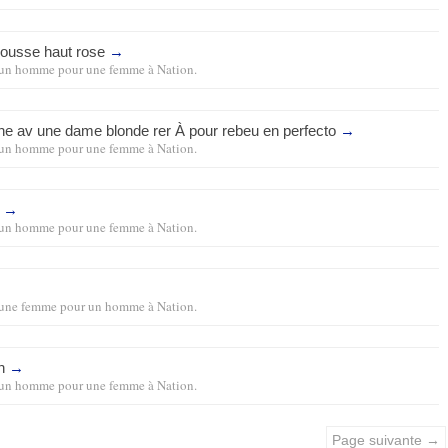
ousse haut rose
→
un homme pour une femme
à
Nation
.
une av une dame blonde rer À pour rebeu en perfecto
→
un homme pour une femme
à
Nation
.
e
→
un homme pour une femme
à
Nation
.
→
une femme pour un homme
à
Nation
.
on
→
un homme pour une femme
à
Nation
.
Page suivante →