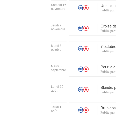
Samedi 16
Un chien
novembre
Publié par
Jeudi 7
Croisé da
novembre
Publié par
Mardi 8
7 octobr
octobre
Publié par
Mardi 3
Pour la 
septembre
Publié par
Lundi 19
Blonde, 
août
Publié par
Jeudi 1
Brun cos
août
Publié par