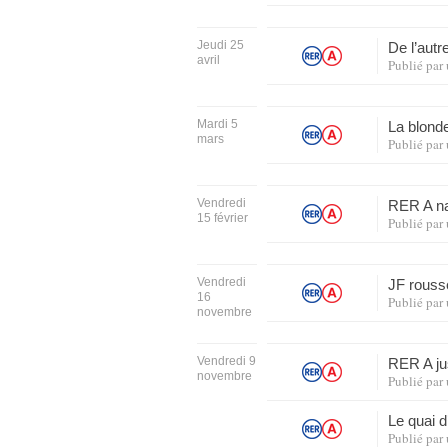
Jeudi 25
De l’autr
avril
Publié par
Mardi 5
La blond
mars
Publié par
Vendredi
RER
A n
15 février
Publié par
Vendredi
JF
rousse
16
Publié par
novembre
Vendredi 9
RER
A ju
novembre
Publié par
Le quai d
Publié par