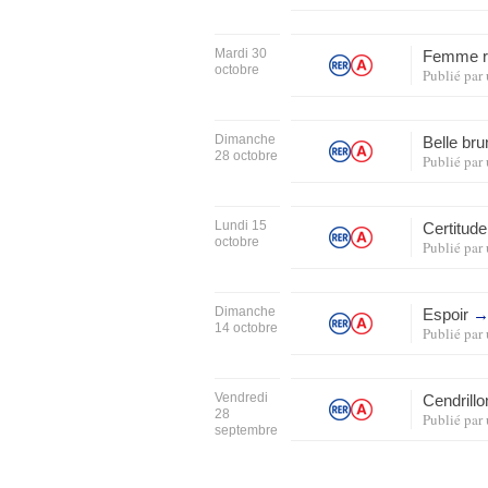
Mardi 30
Femme r
octobre
Publié par
Dimanche
Belle br
28 octobre
Publié par
Lundi 15
Certitud
octobre
Publié par
Dimanche
Espoir
14 octobre
Publié par
Vendredi
Cendrill
28
Publié par
septembre