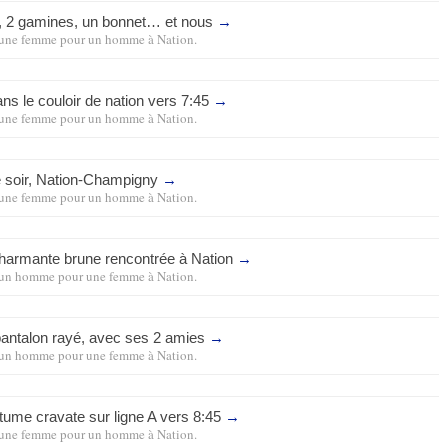
, 2 gamines, un bonnet… et nous
→
une femme pour un homme
à
Nation
.
ns le couloir de nation vers 7:45
→
une femme pour un homme
à
Nation
.
e soir, Nation-Champigny
→
une femme pour un homme
à
Nation
.
charmante brune rencontrée à Nation
→
un homme pour une femme
à
Nation
.
pantalon rayé, avec ses 2 amies
→
un homme pour une femme
à
Nation
.
tume cravate sur ligne A vers 8:45
→
une femme pour un homme
à
Nation
.