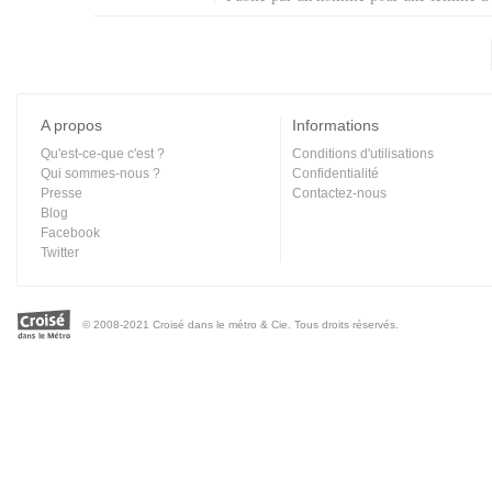
A propos
Informations
Qu'est-ce-que c'est ?
Conditions d'utilisations
Qui sommes-nous ?
Confidentialité
Presse
Contactez-nous
Blog
Facebook
Twitter
© 2008-2021 Croisé dans le métro & Cie. Tous droits réservés.