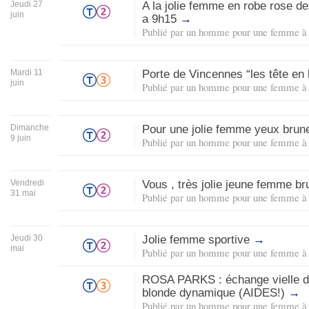
A la jolie femme en robe rose d
Jeudi 27
juin
a 9h15
→
Publié par
un homme pour une femme
Porte de Vincennes “les tête en l
Mardi 11
juin
Publié par
un homme pour une femme
Pour une jolie femme yeux brun
Dimanche
9 juin
Publié par
un homme pour une femme
Vous , très jolie jeune femme 
Vendredi
31 mai
Publié par
un homme pour une femme
Jolie femme sportive
→
Jeudi 30
mai
Publié par
un homme pour une femme
ROSA
PARKS
: échange vielle d
blonde dynamique (
AIDES
!)
→
Publié par
un homme pour une femme